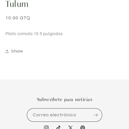
Tulum
1
en
una
ventana
Precio
10.00 GTQ
modal
habitual
Plato comida 10.5 pulgadas
Share
Subscríbete para noticias
Correo electrónico