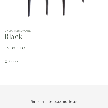
Abrir
elemento
multimedia
CALIA TABLEWARE
Black
1
en
una
ventana
Precio
15.00 GTQ
modal
habitual
Share
Subscríbete para noticias