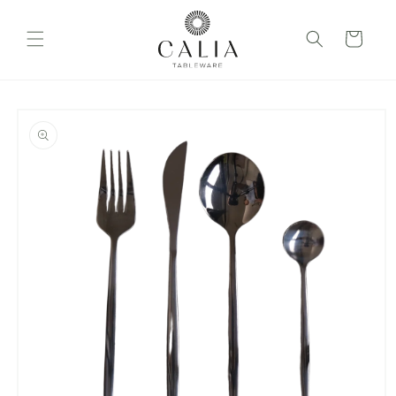
Ir
directamente
al contenido
Carrito
Ir
directamente
a la
información
del producto